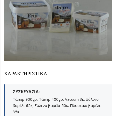
ΧΑΡΑΚΤΗΡΙΣΤΙΚΆ
ΣΥΣΚΕΥΑΣΊΑ:
Τάπερ 900γρ, Τάπερ 400γρ, Vacuum 3κ, Ξύλινο
βαρέλι 62κ, Ξύλινο βαρέλι 50κ, Πλαστικό βαρέλι
35κ