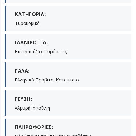
ΚΑΤΗΓΟΡΊΑ:
Τυροκομικό
ΙΔΑΝΙΚΌ ΓΙΑ:
Επιτραπέζιο, Τυρόπιτες
ΓΆΛΑ:
Ελληνικό Πρόβειο, Κατσικίσιο
ΓΕΎΣΗ:
Αλμυρή, Υπόξινη
ΠΛΗΡΟΦΟΡΊΕΣ:
Πλούσιο σε πρωτεΐνες και ασβέστιο